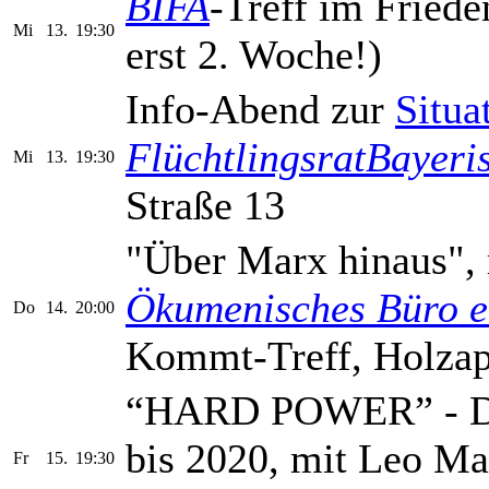
BIFA
-Treff im Friede
Mi
13.
19:30
erst 2. Woche!)
Info-Abend zur
Situa
FlüchtlingsratBayeri
Mi
13.
19:30
Straße 13
"Über Marx hinaus", 
Ökumenisches Büro e
Do
14.
20:00
Kommt-Treff, Holzapfe
“HARD POWER” - Die 
bis 2020, mit Leo Ma
Fr
15.
19:30