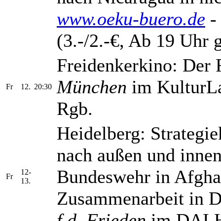
www.oeku-buero.de
- 
(3.-/2.-€, Ab 19 Uhr 
Freidenkerkino: Der 
München
im KulturLa
Fr
12.
20:30
Rgb.
Heidelberg: Strategie
nach außen und innen
Bundeswehr in Afghan
12-
Fr
13.
Zusammenarbeit in D
f.d. Frieden
im DAI H