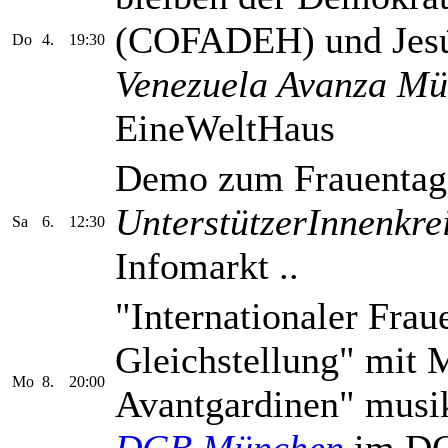
(COFADEH) und Jes
Do
4.
19:30
Venezuela Avanza Mü
EineWeltHaus
Demo zum Frauentag
UnterstützerInnenkre
Sa
6.
12:30
Infomarkt ..
"Internationaler Frau
Gleichstellung" mit 
Mo
8.
20:00
Avantgardinen" musik
DGB München
im D