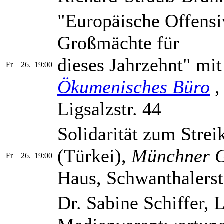
"Europäische Offensi
Großmächte für
dieses Jahrzehnt" mi
Fr
26.
19:00
Ökumenisches Büro
,
Ligsalzstr. 44
Solidarität zum Strei
(Türkei),
Münchner G
Fr
26.
19:00
Haus, Schwanthalerst
Dr. Sabine Schiffer, L