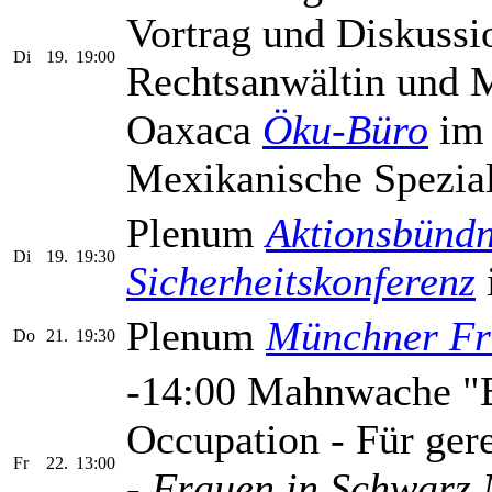
Vortrag und Diskus
Di
19.
19:00
Rechtsanwältin und M
Oaxaca
Öku-Büro
im 
Mexikanische Spezial
Plenum
Aktionsbündn
Di
19.
19:30
Sicherheitskonferenz
Plenum
Münchner Fr
Do
21.
19:30
-14:00 Mahnwache "E
Occupation - Für ger
Fr
22.
13:00
-
Frauen in Schwarz