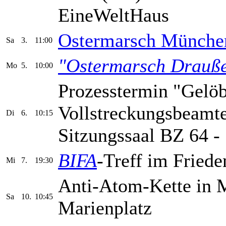
EineWeltHaus
Ostermarsch Münche
Sa
3.
11:00
"Ostermarsch Drauße
Mo
5.
10:00
Prozesstermin "Gelöb
Vollstreckungsbeamte
Di
6.
10:15
Sitzungssaal BZ 64 - 
BIFA
-Treff im Frieden
Mi
7.
19:30
Anti-Atom-Kette in
Sa
10.
10:45
Marienplatz