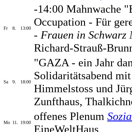
-14:00 Mahnwache "E
Occupation - Für ger
Fr
8.
13:00
-
Frauen in Schwarz
Richard-Strauß-Brunn
"GAZA - ein Jahr da
Solidaritätsabend mi
Sa
9.
18:00
Himmelstoss und Jür
Zunfthaus, Thalkichne
offenes Plenum
Sozi
Mo
11.
19:00
EineWeltHaus