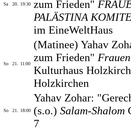
zum Frieden"
FRAUE
Sa
20.
19:30
PALÄSTINA KOMIT
im EineWeltHaus
(Matinee) Yahav Zoha
zum Frieden"
Frauen
So
21.
11:00
Kulturhaus Holzkirch
Holzkirchen
Yahav Zohar: "Gerech
(s.o.)
Salam-Shalom
G
So
21.
18:00
7