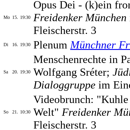
Opus Dei - (k)ein f
Freidenker München
Mo
15.
19:30
Fleischerstr. 3
Plenum
Münchner Fr
Di
16.
19:30
Menschenrechte in Pa
Wolfgang Sréter;
Jüd
Sa
20.
19:30
Dialoggruppe
im Ein
Videobrunch: "Kuhle
Welt"
Freidenker Mü
So
21.
10:30
Fleischerstr. 3