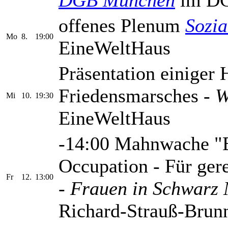
offenes Plenum
Sozi
Mo
8.
19:00
EineWeltHaus
Präsentation einiger
Friedensmarsches -
W
Mi
10.
19:30
EineWeltHaus
-14:00 Mahnwache "E
Occupation - Für ger
Fr
12.
13:00
-
Frauen in Schwarz
Richard-Strauß-Brunn