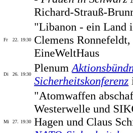
Richard-Strauß-Brunn
"Libanon - ein Land 
Clemens Ronnefeldt
Fr
22.
19:30
EineWeltHaus
Plenum
Aktionsbündn
Di
26.
19:30
Sicherheitskonferenz
"Atomwaffen abschaf
Westerwelle und SIK
Hagen und Claus Sch
Mi
27.
19:30