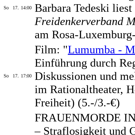
Barbara Tedeski lies
So
17.
14:00
Freidenkerverband 
am Rosa-Luxemburg-
Film: "
Lumumba - Mo
Einführung durch Reg
Diskussionen und me
So
17.
17:00
im Rationaltheater, 
Freiheit) (5.-/3.-€)
FRAUENMORDE IN
– Straflosigkeit und 