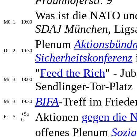
Was ist die NATO und
M0
1.
19:00
SDAJ München
, Ligs
Plenum
Aktionsbündn
Di
2.
19:30
Sicherheitskonferenz
"
Feed the Rich
" - Ju
Mi
3.
18:00
Sendlinger-Tor-Platz
BIFA
-Treff im Frieden
Mi
3.
19:30
Aktionen
gegen die 
+Sa
Fr
5.
6.
offenes Plenum
Sozi