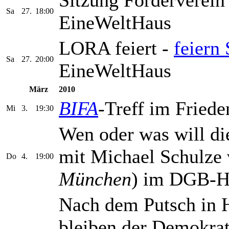
Sa
27.
18:00
EineWeltHaus
LORA feiert -
feiern 
Sa
27.
20:00
EineWeltHaus
März
2010
BIFA
-Treff im Frieden
Mi
3.
19:30
Wen oder was will d
mit Michael Schulze 
Do
4.
19:00
München
) im DGB-Ha
Nach dem Putsch in 
bleiben der Demokra