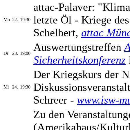
attac-Palaver: "Kli
letzte Öl - Kriege des
Mo
22.
19:30
Schelbert,
attac Mün
Auswertungstreffen
A
Di
23.
19:00
Sicherheitskonferenz
Der Kriegskurs der 
Diskussionsveranstal
Mi
24.
19:30
Schreer -
www.isw-mu
Zu den Veranstaltun
(Amerikahaus/Kultur