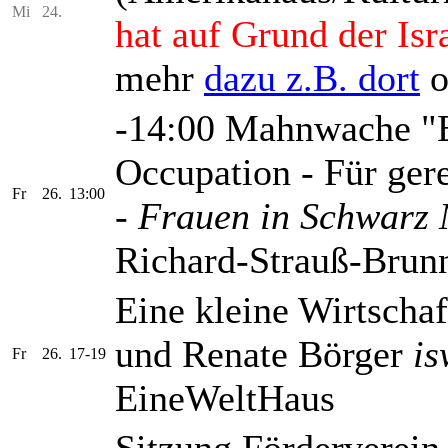
Mi
24.
hat auf Grund der Is
mehr
dazu z.B. dort
o
-14:00 Mahnwache "E
Occupation - Für ger
Fr
26.
13:00
-
Frauen in Schwarz
Richard-Strauß-Brunn
Eine kleine Wirtscha
und Renate Börger
is
Fr
26.
17-19
EineWeltHaus
Sitzung Förderverei