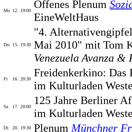
Offenes Plenum
Sozi
Mo
12.
19:00
EineWeltHaus
"4. Alternativengipfe
Mai 2010" mit Tom K
Do
15.
19:30
Venezuela Avanza & 
Freidenkerkino: Das 
Fr
16.
20:30
im Kulturladen Westen
125 Jahre Berliner A
Sa
17.
20:00
im Kulturladen Westen
Plenum
Münchner Fr
Di
20.
19:30