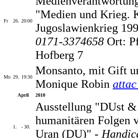
Medienverantwortung
"Medien und Krieg. 
Fr
26.
20:00
Jugoslawienkrieg 199
0171-3374658
Ort: Pf
Hofberg 7
Monsanto, mit Gift u
Mo
29.
19:30
Monique Robin
atta
April
2010
Ausstellung "DUst & 
humanitären Folgen 
1.
- 30.
Uran (DU)" -
Handica