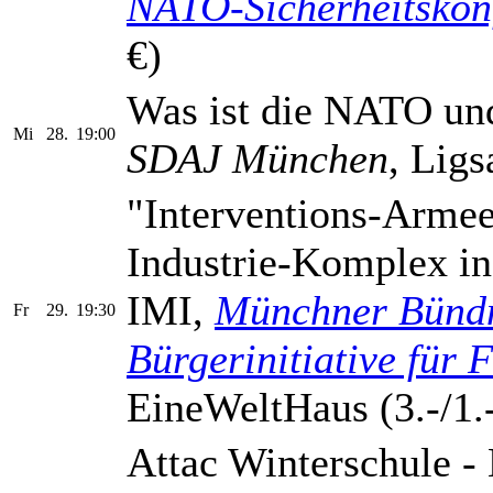
NATO-Sicherheitskon
€)
Was ist die NATO und
Mi
28.
19:00
SDAJ München
, Ligs
"Interventions-Armee
Industrie-Komplex in
IMI,
Münchner Bündn
Fr
29.
19:30
Bürgerinitiative für
EineWeltHaus (3.-/1.
Attac Winterschule - 