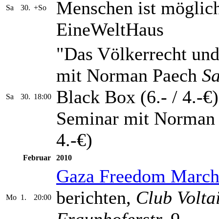
Menschen ist möglic
Sa
30.
+So
EineWeltHaus
"Das Völkerrecht und 
mit Norman Paech
S
Black Box (6.- / 4.-€)
Sa
30.
18:00
Seminar mit Norman 
4.-€)
Februar
2010
Gaza Freedom Marc
berichten,
Club Volta
Mo
1.
20:00
Fraunhoferstr. 9