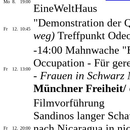
Mo
8.
19:00
EineWeltHaus
"Demonstration der 
Fr
12.
10:45
weg)
Treffpunkt Odeo
-14:00 Mahnwache "E
Occupation - Für ger
Fr
12.
13:00
-
Frauen in Schwarz
Münchner Freiheit/
Filmvorführung
Sandinos langer Schat
nach Nicaragua in nic
Fr
12.
20:00