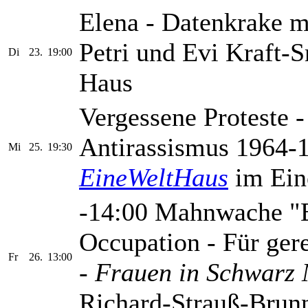
Elena - Datenkrake 
Petri und Evi Kraft
Di
23.
19:00
Haus
Vergessene Proteste -
Antirassismus 1964-1
Mi
25.
19:30
EineWeltHaus
im Ein
-14:00 Mahnwache "E
Occupation - Für ger
Fr
26.
13:00
-
Frauen in Schwarz
Richard-Strauß-Brunn