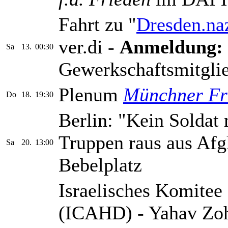
Fahrt zu "
Dresden.naz
ver.di -
Anmeldung:
Sa
13.
00:30
Gewerkschaftsmitglie
Plenum
Münchner Fr
Do
18.
19:30
Berlin: "Kein Soldat
Truppen raus aus Afg
Sa
20.
13:00
Bebelplatz
Israelisches Komitee
(ICAHD) - Yahav Zoha