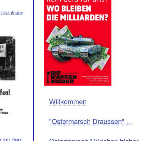
hinzufügen
Navigation
Willkommen
"Ostermarsch Draussen" ...
g mit dem
Ostermarsch München bisher