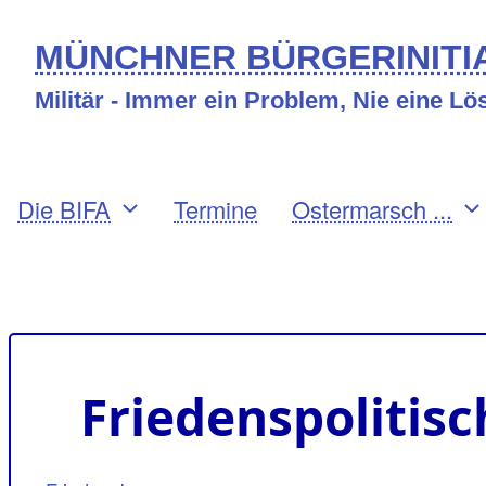
Direkt
MÜNCHNER BÜRGERINITIA
zum
Militär - Immer ein Problem, Nie eine L
Inhalt
Primary
Die BIFA
Termine
Ostermarsch ...
links
Benutzermenü
Friedenspolitis