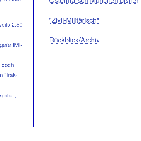
"Zivil-Militärisch"
eils 2.50
Rückblick/Archiv
gere IMI-
h doch
 "Irak-
usgaben,