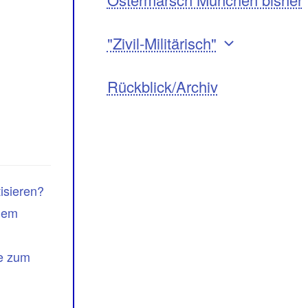
"Zivil-Militärisch"
Rückblick/Archiv
isieren?
 dem
ve zum