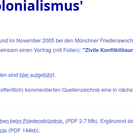
olonialismus'
rt und im November 2005 bei den Münchner Friedenswoch
insam einen Vortrag (mit Folien):
"Zivile Konfliktlösu
llen sind
hier aufgeführt
.
hoffentlich) kommentierten Quellenzeichnis eine in nächst
hen beim Friedensbündnis.
(PDF 2.7 Mb). Ergänzend da
nis
(PDF 144kb).