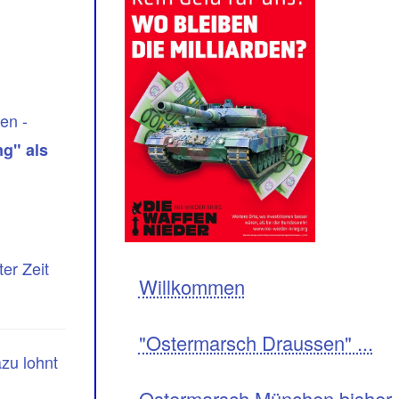
en -
ng" als
er Zeit
Navigation
Willkommen
"Ostermarsch Draussen" ...
zu lohnt
Ostermarsch München bisher