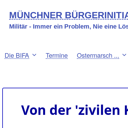
Direkt
MÜNCHNER BÜRGERINITIA
zum
Militär - Immer ein Problem, Nie eine L
Inhalt
Primary
Die BIFA
Termine
Ostermarsch ...
links
Benutzermenü
Von der 'zivilen