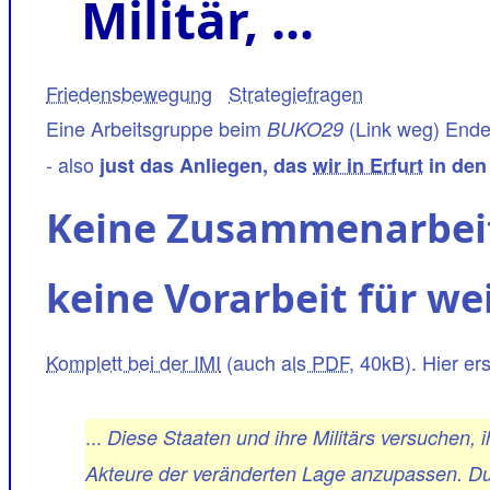
Militär, ...
Friedensbewegung
Strategiefragen
Eine Arbeitsgruppe beim
(Link weg) Ende
BUKO29
- also
just das Anliegen, das
wir in Erfurt
in den
Keine Zusammenarbeit 
keine Vorarbeit für we
Komplett bei der IMI
(auch
als PDF
, 40kB). Hier er
...
Diese Staaten und ihre Militärs versuchen, 
Akteure der veränderten Lage anzupassen. Durch