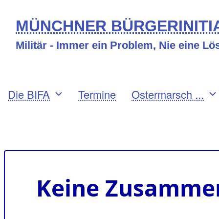
Direkt
MÜNCHNER BÜRGERINITIA
zum
Militär - Immer ein Problem, Nie eine L
Inhalt
Primary
Die BIFA
Termine
Ostermarsch ...
links
Benutzermenü
Keine Zusammen