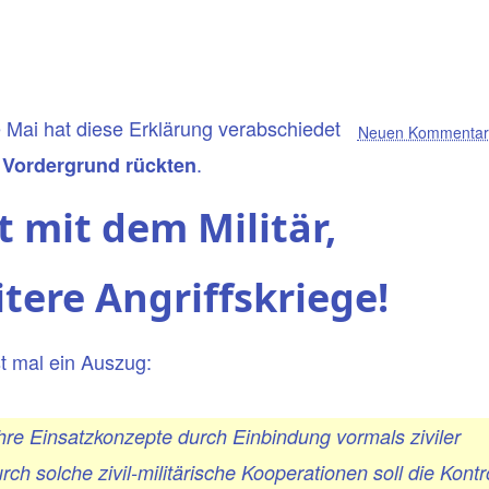
 Mai hat diese Erklärung verabschiedet
Neuen Kommentar 
.
 Vordergrund rückten
mit dem Militär,
itere Angriffskriege!
st mal ein Auszug:
ihre Einsatzkonzepte durch Einbindung vormals ziviler
 solche zivil-militärische Kooperationen soll die Kontr