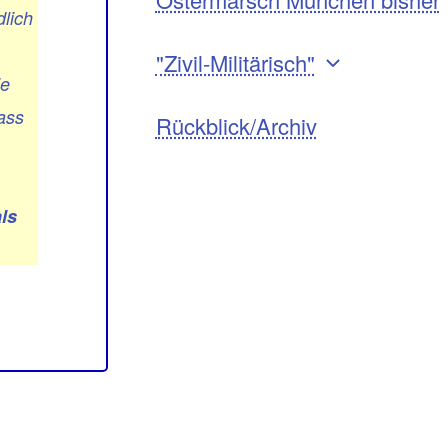
dlich
"Zivil-Militärisch"
ie
dass
Rückblick/Archiv
ls