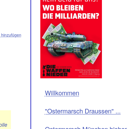
hinzufügen
Navigation
Willkommen
"Ostermarsch Draussen" ...
olle
Ostermarsch München bisher