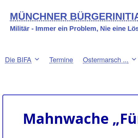
Direkt
MÜNCHNER BÜRGERINITIA
zum
Militär - Immer ein Problem, Nie eine L
Inhalt
Primary
Die BIFA
Termine
Ostermarsch ...
links
Benutzermenü
Mahnwache „Für