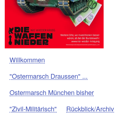
Willkommen
Navigation
"Ostermarsch Draussen" ...
Ostermarsch München bisher
"Zivil-Militärisch"
Rückblick/Archiv