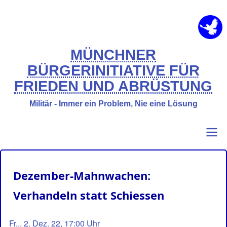
Direkt
zum
Inhalt
MÜNCHNER
BÜRGERINITIATIVE FÜR
FRIEDEN UND ABRÜSTUNG
Militär - Immer ein Problem, Nie eine Lösung
Primary
Benutzermenü
Dezember-Mahnwachen:
links
Verhandeln statt Schiessen
Fr.., 2. Dez. 22, 17:00 Uhr