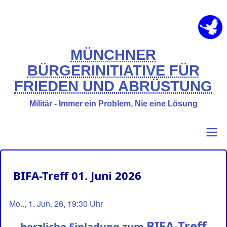
Direkt
zum
Inhalt
MÜNCHNER
BÜRGERINITIATIVE FÜR
FRIEDEN UND ABRÜSTUNG
Militär - Immer ein Problem, Nie eine Lösung
Primary
Benutzermenü
BIFA-Treff 01. Juni 2026
links
Mo.., 1. Jun. 26, 19:30 Uhr
BIFA-Treff
herzliche Einladung zum