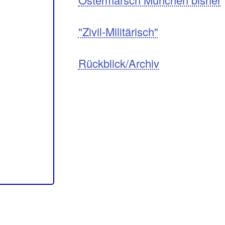
"Zivil-Militärisch"
Rückblick/Archiv