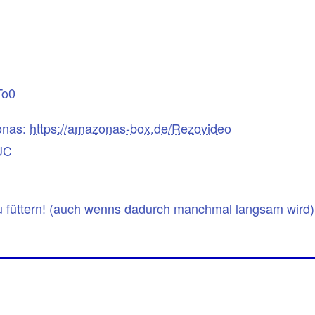
To0
onas:
https://amazonas-box.de/Rezovideo
UC
 zu füttern! (auch wenns dadurch manchmal langsam wird)