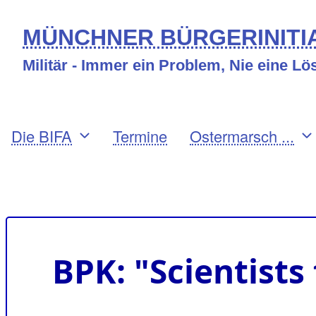
Direkt
MÜNCHNER BÜRGERINITIA
zum
Militär - Immer ein Problem, Nie eine L
Inhalt
Primary
Die BIFA
Termine
Ostermarsch ...
links
Benutzermenü
BPK: "Scientists 