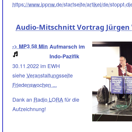
https://www.ippnw.de/startseite/artikel/de/stoppt-
Audio-Mitschnitt Vortrag Jürgen 
-> MP3 58 Min
Aufmarsch im
Indo-Pazifik
30.11.2022 im EWH
siehe
Veranstaltungsseite
Friedenswochen ...
Dank an
Radio LORA
für die
Aufzeichnung!