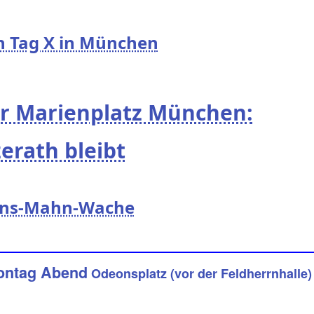
h Tag X in München
hr Marienplatz München:
erath bleibt
ens-Mahn-Wache
Montag Abend
Odeonsplatz (vor der Feldherrnhalle)