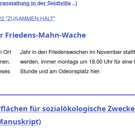
anstaltung in der Seidlvilla
..)
022 "ZUSAMMEN:HALT"
r Friedens-Mahn-Wache
m Ort
inden
nen.
albe
eses
Stunde und am Odeonsplatz hier.
flächen für sozialökologische Zwecke
Manuskript)