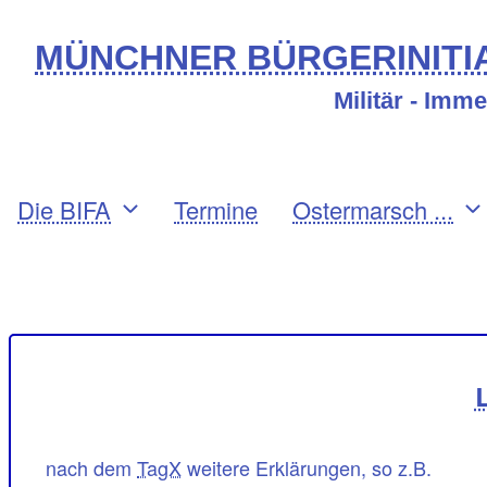
Direkt
MÜNCHNER BÜRGERINITIA
zum
Militär - Imm
Inhalt
Primary
Die BIFA
Termine
Ostermarsch ...
links
Benutzermenü
nach dem
TagX
weitere Erklärungen, so z.B.