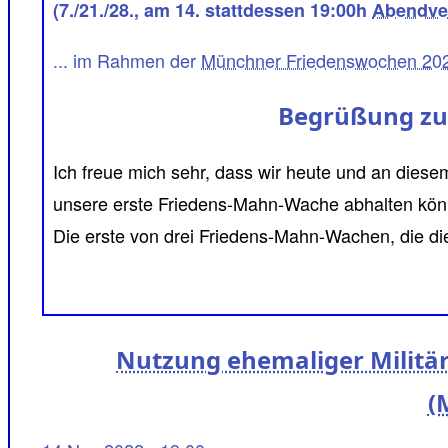
(7./21./28., am 14. stattdessen 19:00h
Abendver
... im Rahmen der
Münchner Friedenswochen 2
Begrüßung zu
Ich freue mich sehr, dass wir heute und an diese
Jahr in den Friedenswochen im November stattf
unsere erste Friedens-Mahn-Wache abhalten kön
werden, immer montags um 18.00 Uhr für eine h
Die erste von drei Friedens-Mahn-Wachen, die di
Nutzung ehemaliger Militär
(