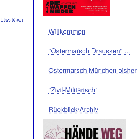
hinzufügen
Navigation
Willkommen
"Ostermarsch Draussen" ...
Ostermarsch München bisher
"Zivil-Militärisch"
Rückblick/Archiv