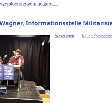
die-zerstoerung-von-luetzerat…
..
Wagner, Informationsstelle Militaris
Weiterlesen
über
Neuen Kommentar 
Audio-
Mitschnitt
Vortrag
Jürgen
Wagner,
Informationsstelle
Militarisierung